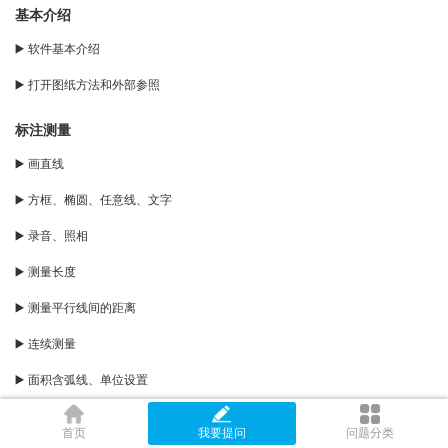
基本介绍
▶️ 软件基本介绍
▶️ 打开图纸方法和外部参照
标注测量
▶️ 画直线
▶️ 方框、椭圆、任意线、文字
▶️ 录音、照相
▶️ 测量长度
▶️ 测量平行线间的距离
▶️ 连续测量
▶️ 面积含弧线、单位设置
▶️ 角度弧长
首页
我要提问
问题分类