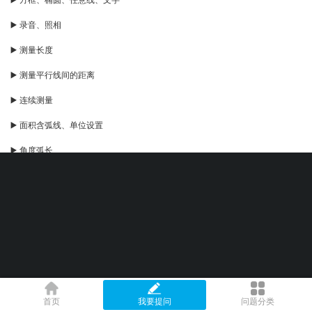
▶️ 录音、照相
▶️ 测量长度
▶️ 测量平行线间的距离
▶️ 连续测量
▶️ 面积含弧线、单位设置
▶️ 角度弧长
▶️ 坐标
▶️ 比例
▶️ 计算侧面积
▶️ 水印相机
▶️ 显示与精度
首页
我要提问
问题分类
实用工具