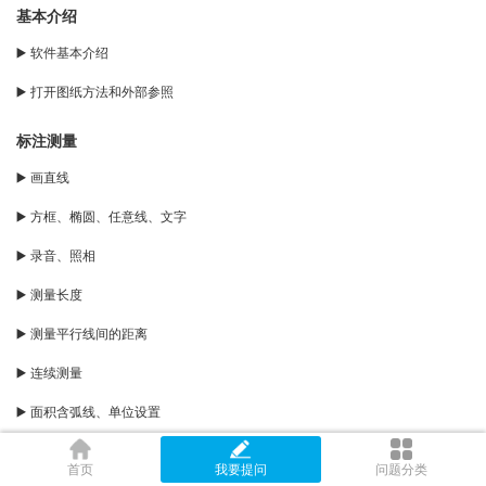
基本介绍
▶️ 软件基本介绍
▶️ 打开图纸方法和外部参照
标注测量
▶️ 画直线
▶️ 方框、椭圆、任意线、文字
▶️ 录音、照相
▶️ 测量长度
▶️ 测量平行线间的距离
▶️ 连续测量
▶️ 面积含弧线、单位设置
▶️ 角度弧长
首页
我要提问
问题分类