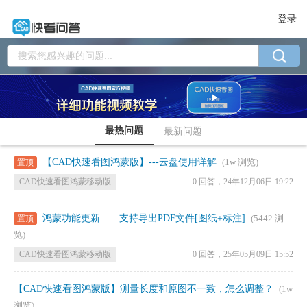
登录
最热问题
最新问题
【CAD快速看图鸿蒙版】---云盘使用详解
置顶
(1w 浏览)
CAD快速看图鸿蒙移动版
0 回答，
24年12月06日 19:22
鸿蒙功能更新——支持导出PDF文件[图纸+标注]
置顶
(5442 浏
览)
CAD快速看图鸿蒙移动版
0 回答，
25年05月09日 15:52
【CAD快速看图鸿蒙版】测量长度和原图不一致，怎么调整？
(1w
浏览)