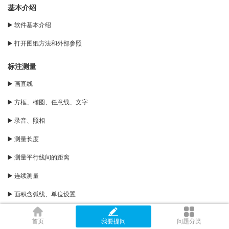
基本介绍
▶️ 软件基本介绍
▶️ 打开图纸方法和外部参照
标注测量
▶️ 画直线
▶️ 方框、椭圆、任意线、文字
▶️ 录音、照相
▶️ 测量长度
▶️ 测量平行线间的距离
▶️ 连续测量
▶️ 面积含弧线、单位设置
▶️ 角度弧长
首页
我要提问
问题分类