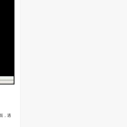
。
面，遇