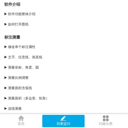
软件介绍
▶️ 软件功能整体介绍
▶️ 如何打开图纸
标注测量
▶️ 修改单个标注属性
▶️ 文字、任意线、画直线
▶️ 测量坐标、角度、圆
▶️ 测量比例调整
▶️ 测量面积含弧线
▶️ 测量面积（多边形、矩形）
▶️ 连续测量
▶️ 点到直线距离
首页
我要提问
问题分类