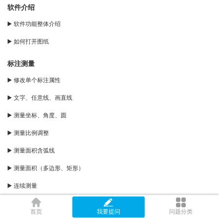
软件介绍
▶️ 软件功能整体介绍
▶️ 如何打开图纸
标注测量
▶️ 修改单个标注属性
▶️ 文字、任意线、画直线
▶️ 测量坐标、角度、圆
▶️ 测量比例调整
▶️ 测量面积含弧线
▶️ 测量面积（多边形、矩形）
▶️ 连续测量
▶️ 点到直线距离
首页
我要提问
问题分类