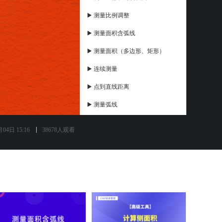
▶️ 测量比例调整
▶️ 测量面积含弧线
▶️ 测量面积（多边形、矩形）
▶️ 连续测量
▶️ 点到直线距离
▶️ 测量弧线
▶️ 测量距离（对齐、线性）
04日 15:16
38678人观看
▶️ 标注设置
▶️ 弧线智能打断
▶️ 云线，引线
▶️ 矩形、椭圆
▶️ 电脑端添加照片标注