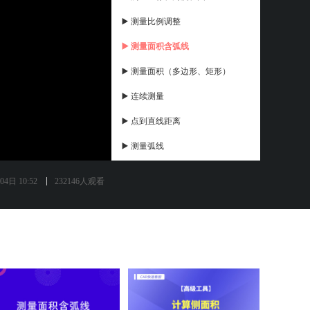
▶️ 测量比例调整
▶️ 测量面积含弧线
▶️ 测量面积（多边形、矩形）
▶️ 连续测量
▶️ 点到直线距离
▶️ 测量弧线
▶️ 测量距离（对齐、线性）
04日 10:52
232146人观看
▶️ 标注设置
▶️ 弧线智能打断
▶️ 云线，引线
▶️ 矩形、椭圆
▶️ 电脑端添加照片标注