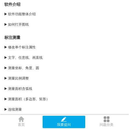
软件介绍
▶️ 软件功能整体介绍
▶️ 如何打开图纸
标注测量
▶️ 修改单个标注属性
▶️ 文字、任意线、画直线
▶️ 测量坐标、角度、圆
▶️ 测量比例调整
▶️ 测量面积含弧线
▶️ 测量面积（多边形、矩形）
▶️ 连续测量
▶️ 点到直线距离
首页
我要提问
问题分类