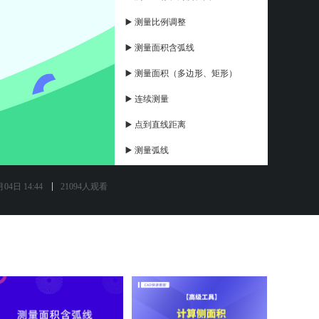
▶️ 测量比例调整
▶️ 测量面积含弧线
▶️ 测量面积（多边形、矩形）
▶️ 连续测量
▶️ 点到直线距离
▶️ 测量弧线
▶️ 测量距离（对齐、线性）
04日 14:44
21094人观看
▶️ 标注设置
▶️ 弧线智能打断
▶️ 云线，引线
▶️ 矩形、椭圆
▶️ 电脑端添加照片标注