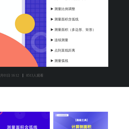
▶️ 测量比例调整
▶️ 测量面积含弧线
▶️ 测量面积（多边形、矩形）
▶️ 连续测量
▶️ 点到直线距离
▶️ 测量弧线
▶️ 测量距离（对齐、线性）
月01日 16:12
8513人观看
▶️ 标注设置
▶️ 弧线智能打断
▶️ 云线，引线
▶️ 矩形、椭圆
▶️ 电脑端添加照片标注