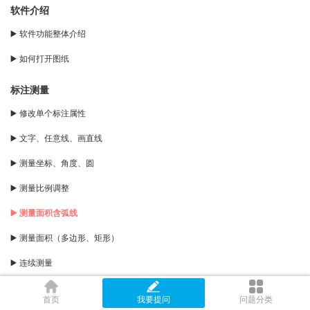
软件介绍
▶️ 软件功能整体介绍
▶️ 如何打开图纸
标注测量
▶️ 修改单个标注属性
▶️ 文字、任意线、画直线
▶️ 测量坐标、角度、圆
▶️ 测量比例调整
▶️ 测量面积含弧线
▶️ 测量面积（多边形、矩形）
▶️ 连续测量
▶️ 点到直线距离
首页
我要提问
问题分类