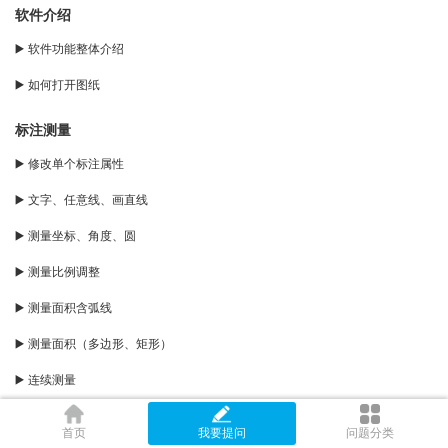
软件介绍
▶️ 软件功能整体介绍
▶️ 如何打开图纸
标注测量
▶️ 修改单个标注属性
▶️ 文字、任意线、画直线
▶️ 测量坐标、角度、圆
▶️ 测量比例调整
▶️ 测量面积含弧线
▶️ 测量面积（多边形、矩形）
▶️ 连续测量
▶️ 点到直线距离
首页
我要提问
问题分类