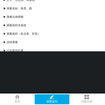
▶️ 测量坐标、角度、圆
▶️ 测量比例调整
▶️ 测量面积含弧线
▶️ 测量面积（多边形、矩形）
▶️ 连续测量
▶️ 点到直线距离
▶️ 测量弧线
▶️ 测量距离（对齐、线性）
▶️ 标注设置
▶️ 弧线智能打断
▶️ 云线，引线
▶️ 矩形、椭圆
首页
我要提问
问题分类