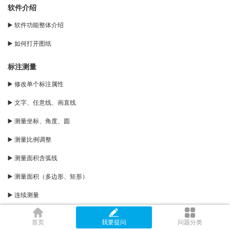
软件介绍
▶️ 软件功能整体介绍
▶️ 如何打开图纸
标注测量
▶️ 修改单个标注属性
▶️ 文字、任意线、画直线
▶️ 测量坐标、角度、圆
▶️ 测量比例调整
▶️ 测量面积含弧线
▶️ 测量面积（多边形、矩形）
▶️ 连续测量
▶️ 点到直线距离
首页
我要提问
问题分类