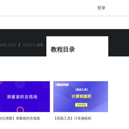
登录
04日 10:52
232147人观看
教程目录
软件介绍
▶️ 软件功能整体介绍
▶️ 如何打开图纸
标注测量
▶️ 修改单个标注属性
▶️ 文字、任意线、画直线
标注测量】测量面积含弧线
【高级工具】计算侧面积
▶️ 测量坐标、角度、圆