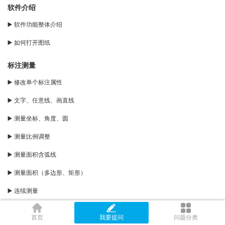
软件介绍
▶️ 软件功能整体介绍
▶️ 如何打开图纸
标注测量
▶️ 修改单个标注属性
▶️ 文字、任意线、画直线
▶️ 测量坐标、角度、圆
▶️ 测量比例调整
▶️ 测量面积含弧线
▶️ 测量面积（多边形、矩形）
▶️ 连续测量
▶️ 点到直线距离
首页
我要提问
问题分类