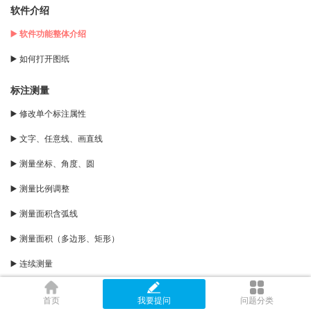
软件介绍
▶️ 软件功能整体介绍
▶️ 如何打开图纸
标注测量
▶️ 修改单个标注属性
▶️ 文字、任意线、画直线
▶️ 测量坐标、角度、圆
▶️ 测量比例调整
▶️ 测量面积含弧线
▶️ 测量面积（多边形、矩形）
▶️ 连续测量
▶️ 点到直线距离
首页
我要提问
问题分类