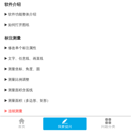
软件介绍
▶️ 软件功能整体介绍
▶️ 如何打开图纸
标注测量
▶️ 修改单个标注属性
▶️ 文字、任意线、画直线
▶️ 测量坐标、角度、圆
▶️ 测量比例调整
▶️ 测量面积含弧线
▶️ 测量面积（多边形、矩形）
▶️ 连续测量
▶️ 点到直线距离
首页
我要提问
问题分类