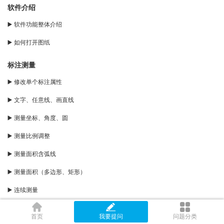
软件介绍
▶️ 软件功能整体介绍
▶️ 如何打开图纸
标注测量
▶️ 修改单个标注属性
▶️ 文字、任意线、画直线
▶️ 测量坐标、角度、圆
▶️ 测量比例调整
▶️ 测量面积含弧线
▶️ 测量面积（多边形、矩形）
▶️ 连续测量
▶️ 点到直线距离
首页
我要提问
问题分类